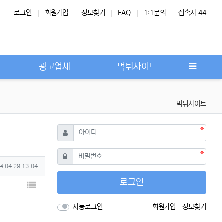
로그인
회원가입
정보찾기
FAQ
1:1문의
접속자 44
광고업체
먹튀사이트
먹튀사이트
필수
아이디
필수
비밀번호
성일
4.04.29 13:04
로그인
목록
자동로그인
회원가입
정보찾기