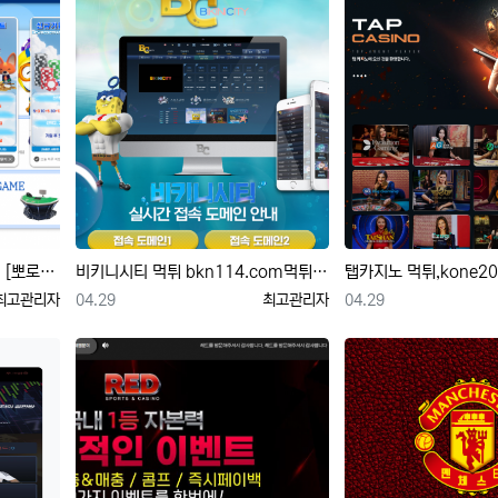
뽀로로먹튀 prr-03.com먹튀 [뽀로로토토 추천코드,뽀로로토토 가입방법 주소]
비키니시티 먹튀 bkn114.com먹튀 [비키니토토 추천코드,비키니토토 가입방법 주소]
등록자
등록일
등록자
등록일
최고관리자
04.29
최고관리자
04.29