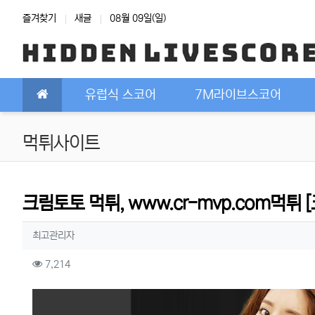
상단 네비
즐겨찾기
새글
08월 09일(일)
메인 메뉴
유럽식 스코어
7M라이브스코어
먹튀사이트
크림토토 먹튀, www.cr-mvp.com먹
작성자 정보
작성
최고관리자
컨텐츠 정보
조회
7,214
본문