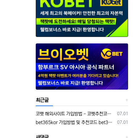
최근글
등록일
코뱃 해외사이트 가입방법 - 코벳추천코드 코벳 최신주소
07.01
등록일
bet365kor 가입방법 및 추천코드 bet365kor 최신도메인
07.01
새댓글