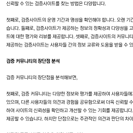
신뢰할 수 있는 검증사이트를 찾는 방법은 다양합니다.
첫째로, 검증사이트의 운영 기간과 명성을 확인해야 합니다. 오랜 기
습니다. 둘째로, 검증사이트가 제공하는 정보의 정확성과 다양성을 고
트에 대한 평가와 리뷰를 제공합니다. 셋째로, 검증사이트의 커뮤니티
제공하는 검증사이트는 사용자들 간의 정보 교류와 도움을 받을 수 
검증 커뮤니티의 장단점 분석
검증 커뮤니티의 장단점을 분석해보면,
첫째로, 검증 커뮤니티는 다양한 정보와 평가를 제공하여 사용자들에게
있으며, 다른 사용자들의 의견과 경험을 공유함으로써 더욱 신뢰할 수
하여 사이트의 신뢰성을 확인하고 개선할 수 있는 기회를 제공합니
제공할 수 있습니다. 하지만 단점으로는 주관적인 의견과 판단의 차이