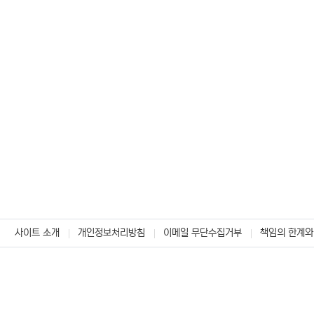
사이트 소개
개인정보처리방침
이메일 무단수집거부
책임의 한계와