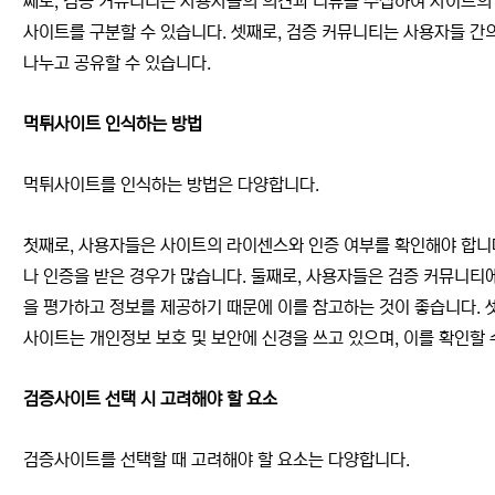
째로, 검증 커뮤니티는 사용자들의 의견과 리뷰를 수집하여 사이트의 
사이트를 구분할 수 있습니다. 셋째로, 검증 커뮤니티는 사용자들 간
나누고 공유할 수 있습니다.
먹튀사이트 인식하는 방법
먹튀사이트를 인식하는 방법은 다양합니다.
첫째로, 사용자들은 사이트의 라이센스와 인증 여부를 확인해야 합니
나 인증을 받은 경우가 많습니다. 둘째로, 사용자들은 검증 커뮤니티
을 평가하고 정보를 제공하기 때문에 이를 참고하는 것이 좋습니다. 
사이트는 개인정보 보호 및 보안에 신경을 쓰고 있으며, 이를 확인할
검증사이트 선택 시 고려해야 할 요소
검증사이트를 선택할 때 고려해야 할 요소는 다양합니다.