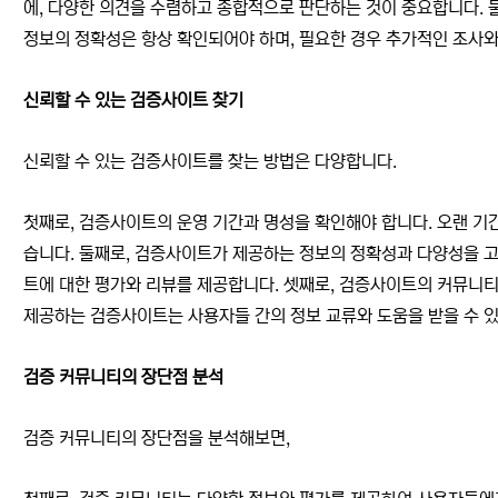
에, 다양한 의견을 수렴하고 종합적으로 판단하는 것이 중요합니다. 
정보의 정확성은 항상 확인되어야 하며, 필요한 경우 추가적인 조사와
신뢰할 수 있는 검증사이트 찾기
신뢰할 수 있는 검증사이트를 찾는 방법은 다양합니다.
첫째로, 검증사이트의 운영 기간과 명성을 확인해야 합니다. 오랜 기
습니다. 둘째로, 검증사이트가 제공하는 정보의 정확성과 다양성을 고
트에 대한 평가와 리뷰를 제공합니다. 셋째로, 검증사이트의 커뮤니티
제공하는 검증사이트는 사용자들 간의 정보 교류와 도움을 받을 수 
검증 커뮤니티의 장단점 분석
검증 커뮤니티의 장단점을 분석해보면,