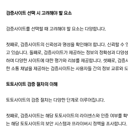
검증사이트 선택 시 고려해야 할 요소
검증사이트를 선택할 때 고려해야 할 요소는 다양합니다.
첫째로, 검증사이트의 신뢰성과 명성을 확인해야 합니다. 신뢰할 수
고 있습니다. 둘째로, 검증사이트가 제공하는 정보의 정확성과 다양성
하며 다양한 사이트에 대한 평가와 리뷰를 제공합니다. 셋째로, 검증
한 소통 채널을 제공하는 검증사이트는 사용자들 간의 정보 교류와 도
토토사이트 검증 절차의 이해
토토사이트의 검증 절차는 다양한 단계로 이루어집니다.
첫째로, 검증사이트는 해당 토토사이트의 라이센스와 인증 여부를 확인
는 해당 토토사이트의 보안 시스템과 프라이버시 정책을 조사합니다.