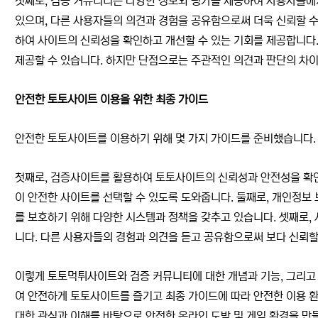
첫째로, 검증 커뮤니티는 다양한 정보와 평가를 제공하여 사용자들에게
있으며, 다른 사용자들의 의견과 경험을 공유함으로써 더욱 신뢰할 수
하여 사이트의 신뢰성을 확인하고 개선할 수 있는 기회를 제공합니
제공할 수 있습니다. 하지만 단점으로는 주관적인 의견과 판단의 차이
안전한 토토사이트 이용을 위한 최종 가이드
안전한 토토사이트를 이용하기 위해 몇 가지 가이드를 준비했습니다
첫째로, 검증사이트를 활용하여 토토사이트의 신뢰성과 안전성을 확
이 안전한 사이트를 선택할 수 있도록 도와줍니다. 둘째로, 개인정보
를 보호하기 위해 다양한 시스템과 정책을 갖추고 있습니다. 셋째로,
니다. 다른 사용자들의 경험과 의견을 듣고 공유함으로써 보다 신뢰할 
이렇게 토토먹튀사이트와 검증 커뮤니티에 대한 개념과 기능, 그리고
여 안전하게 토토사이트를 즐기고 최종 가이드에 따라 안전한 이용 
대한 관심과 이해를 바탕으로 안전한 온라인 도박 및 게임 환경을 만