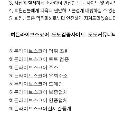
3. 사전에 철저하게 조사하여 안전한 토토 사이트 및 카
4. 회원님들에게 더욱더 편안하고 즐겁게 배팅하실 수 있
5. 회원님들은 먹튀피해로부터 안전하게 지켜드리겠습니다
-
히든라이브스코어
-
토토검증사이트
-
토토커뮤니
히든라이브스코어 먹튀 조회
히든라이브스코어 토토 검증
히든라이브스코어 주소
히든라이브스코어 우회주소
히든라이브스코어 도메인
히든라이브스코어 보증업체
히든라이브스코어 인증업체
히든
라이브스코어
실시간중계