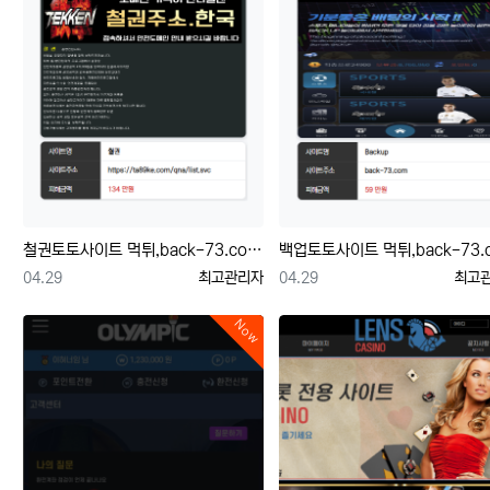
철권토토사이트 먹튀,back-73.com먹튀 [철권토토사이트 추천코드,철권토토 가입방법 주소]
등록일
등록자
등록일
등록
04.29
최고관리자
04.29
최고
Now