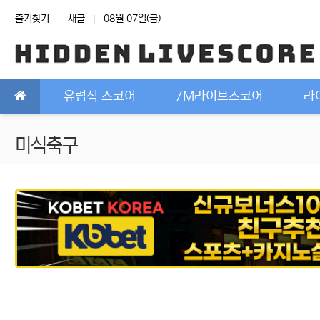
상단 네비
즐겨찾기
새글
08월 07일(금)
메인 메뉴
유럽식 스코어
7M라이브스코어
라
미식축구