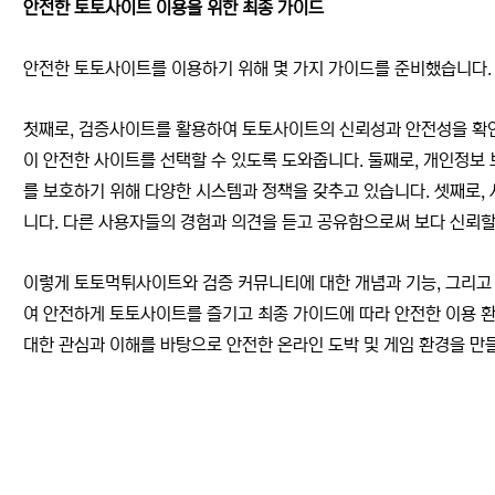
안전한 토토사이트 이용을 위한 최종 가이드
안전한 토토사이트를 이용하기 위해 몇 가지 가이드를 준비했습니다
첫째로, 검증사이트를 활용하여 토토사이트의 신뢰성과 안전성을 확
이 안전한 사이트를 선택할 수 있도록 도와줍니다. 둘째로, 개인정보
를 보호하기 위해 다양한 시스템과 정책을 갖추고 있습니다. 셋째로,
니다. 다른 사용자들의 경험과 의견을 듣고 공유함으로써 보다 신뢰할 
이렇게 토토먹튀사이트와 검증 커뮤니티에 대한 개념과 기능, 그리고
여 안전하게 토토사이트를 즐기고 최종 가이드에 따라 안전한 이용 
대한 관심과 이해를 바탕으로 안전한 온라인 도박 및 게임 환경을 만