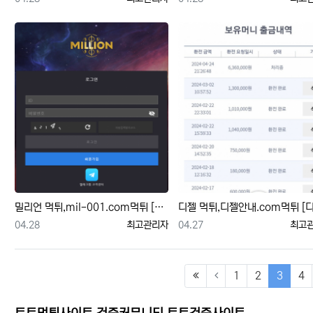
밀리언 먹튀,mil-001.com먹튀 [밀리언토토 추천코드,밀리언토토 가입]
등록일
등록자
등록일
등록
04.28
최고관리자
04.27
최고
(curre
1
2
3
4