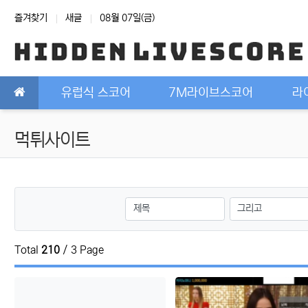
상단 네비
즐겨찾기
새글
08월 07일(금)
메인 메뉴
유럽식 스코어
7M라이브스코어
라
먹튀사이트
검색대상
Total
210
/ 3 Page