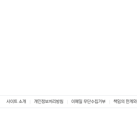
사이트 소개
개인정보처리방침
이메일 무단수집거부
책임의 한계와