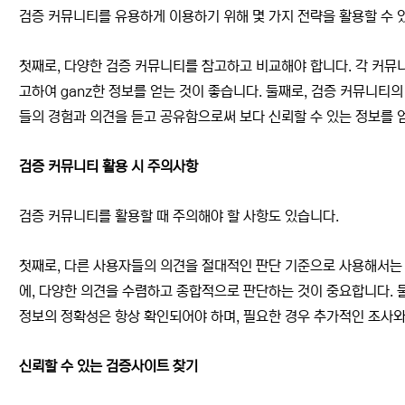
검증 커뮤니티를 유용하게 이용하기 위해 몇 가지 전략을 활용할 수 
첫째로, 다양한 검증 커뮤니티를 참고하고 비교해야 합니다. 각 커뮤
고하여 ganz한 정보를 얻는 것이 좋습니다. 둘째로, 검증 커뮤니티
들의 경험과 의견을 듣고 공유함으로써 보다 신뢰할 수 있는 정보를 얻
검증 커뮤니티 활용 시 주의사항
검증 커뮤니티를 활용할 때 주의해야 할 사항도 있습니다.
첫째로, 다른 사용자들의 의견을 절대적인 판단 기준으로 사용해서는 
에, 다양한 의견을 수렴하고 종합적으로 판단하는 것이 중요합니다. 
정보의 정확성은 항상 확인되어야 하며, 필요한 경우 추가적인 조사와
신뢰할 수 있는 검증사이트 찾기