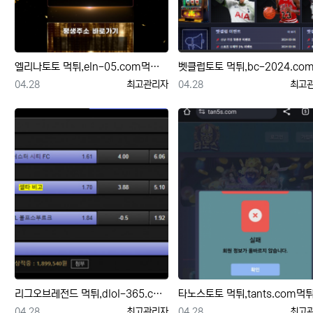
엘리나토토 먹튀,eln-05.com먹튀 [엘리나토토 추천코드,엘리나토토 가입]
등록일
등록자
등록일
등록
04.28
최고관리자
04.28
최고
리그오브레전드 먹튀,dlol-365.com먹튀 [리그오브레전드 추천코드,리그오브레전드토토 가입]
등록일
등록자
등록일
등록
04.28
최고관리자
04.28
최고