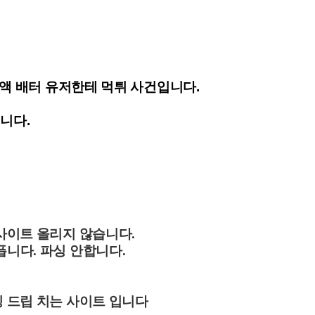
소액 배터 유저한테 먹튀 사건입니다.
입니다.
사이트 올리지 않습니다.
니다. 파싱 안합니다.
팅 드립 치는 사이트 입니다