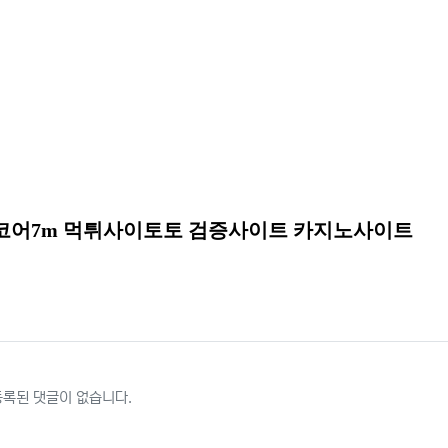
코어7m
먹튀사이토토
검증사이트
카지노사이트
등록된 댓글이 없습니다.