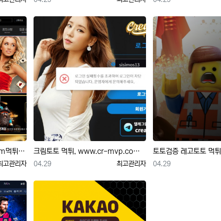
랑스카지노 먹튀, lens77.com먹튀 [랑스카지노 추천코드,랑스카지노 가입방법 주소]
크림토토 먹튀, www.cr-mvp.com먹튀 [크림토토 추천코드,크림토토 가입방법 주소]
등록자
등록일
등록자
등록일
최고관리자
04.29
최고관리자
04.29