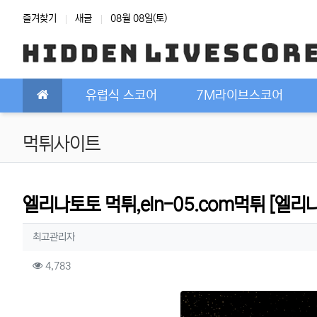
상단 네비
즐겨찾기
새글
08월 08일(토)
메인 메뉴
유럽식 스코어
7M라이브스코어
먹튀사이트
엘리나토토 먹튀,eln-05.com먹튀 [엘
작성자 정보
작성
최고관리자
컨텐츠 정보
조회
4,783
본문