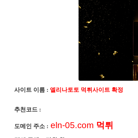
사
이트 이름 :
엘리나토토 먹튀사이트 확정
추천코드 :
eln-05.com
먹튀
도메인 주소 :