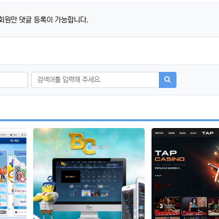
회원만 댓글 등록이 가능합니다.
검색어
검색하기