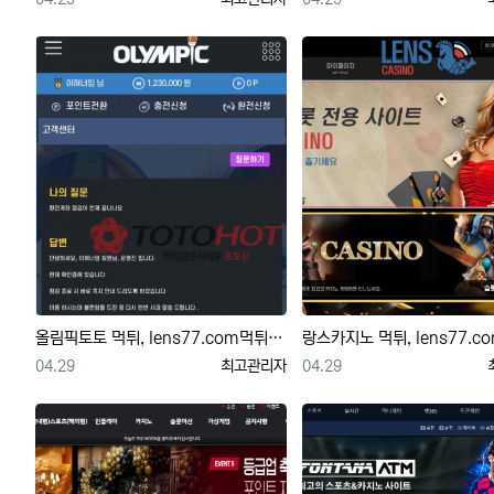
올림픽토토 먹튀, lens77.com먹튀 [올림픽사이트 추천코드,올림픽토토 가입방법 주소]
등록일
등록자
등록일
04.29
최고관리자
04.29