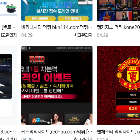
뽀로로먹튀 prr-03.com먹튀 [뽀로로토토 추천코드,뽀로로토토 가입방법 주소]
비키니시티 먹튀 bkn114.com먹튀 [비키니토토 추천코드,비키니토토 가입방법 주소]
등록자
등록일
등록자
등록일
최고관리자
04.29
최고관리자
04.29
백업토토사이트 먹튀,back-73.com먹튀 [백업토토 추천코드,백업토토사이트 가입방법 주소]
레드먹튀사이트,red-55.com먹튀 [레드토토 추천코드,레드토토 가입방법 주소]
등록자
등록일
등록자
등록일
최고관리자
04.29
최고관리자
04.29