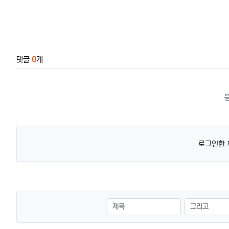
관련자료
댓글
0
개
로그인한 
검색대상