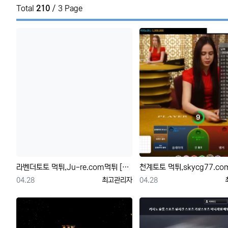
Total
210
/ 3 Page
라벤더토토 먹튀,Ju-re.com먹튀 [라벤더토토 추천코드,라벤더토토 가입]
등록일
등록자
등록일
04.28
최고관리자
04.28