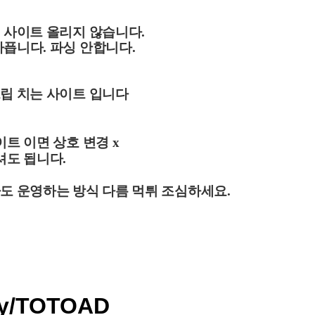
 사이트 올리지 않습니다.
픕니다. 파싱 안합니다.
드립 치는 사이트 입니다
이트 이면 상호 변경 x
셔도 됩니다.
도 운영하는 방식 다름 먹튀 조심하세요.
.ly/TOTOAD