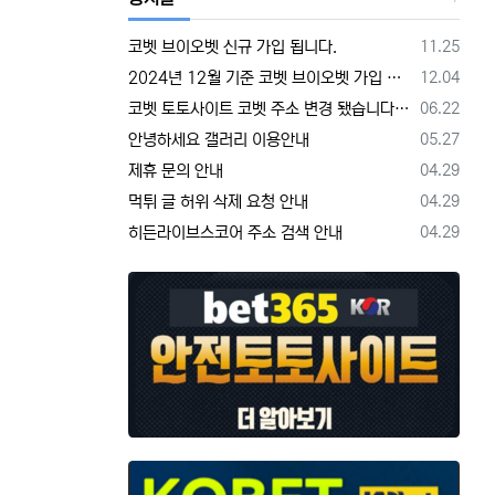
등록일
코벳 브이오벳 신규 가입 됩니다.
11.25
등록일
2024년 12월 기준 코벳 브이오벳 가입 불가
12.04
등록일
코벳 토토사이트 코벳 주소 변경 됐습니다. 코벳 최신주소 안내
06.22
등록일
안녕하세요 갤러리 이용안내
05.27
등록일
제휴 문의 안내
04.29
등록일
먹튀 글 허위 삭제 요청 안내
04.29
등록일
히든라이브스코어 주소 검색 안내
04.29