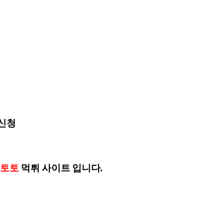
 신청
 토토
먹튀 사이트 입니다.