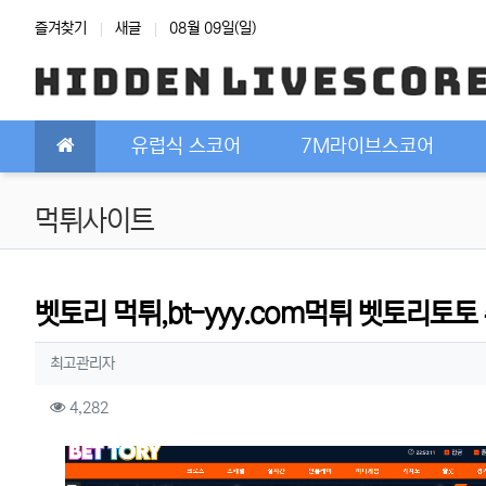
상단 네비
즐겨찾기
새글
08월 09일(일)
메인 메뉴
유럽식 스코어
7M라이브스코어
먹튀사이트
벳토리 먹튀,bt-yyy.com먹튀 벳토리토
작성자 정보
작성
최고관리자
컨텐츠 정보
조회
4,282
본문