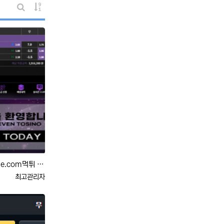
게시물 정렬
게시판 검색
더세븐토토 먹튀,77-the.com먹튀 [더세븐토토 추천코드,더세븐토토 가입]
등록자
최고관리자