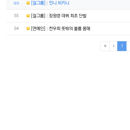
[걸그룹]
민니 비키니
열람
번호
55
[걸그룹]
장원영 데뷔 최초 단발
번호
54
[연예인]
천우희 뜻밖의 볼륨 몸매
(cu
1