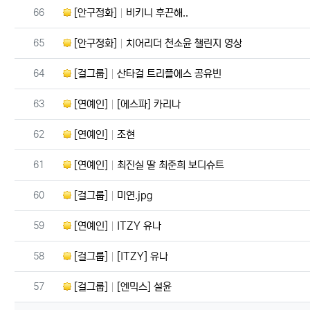
번호
66
[안구정화]
비키니 후끈해..
번호
65
[안구정화]
치어리더 천소윤 챌린지 영상
번호
64
[걸그룹]
산타걸 트리플에스 공유빈
번호
63
[연예인]
[에스파] 카리나
번호
62
[연예인]
조현
번호
61
[연예인]
최진실 딸 최준희 보디슈트
번호
60
[걸그룹]
미연.jpg
번호
59
[연예인]
ITZY 유나
번호
58
[걸그룹]
[ITZY] 유나
번호
57
[걸그룹]
[엔믹스] 설윤