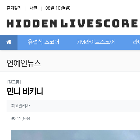
상단 네비
즐겨찾기
새글
08월 10일(월)
메인 메뉴
유럽식 스코어
7M라이브스코어
라
연예인뉴스
분류
[걸그룹]
민니 비키니
작성자 정보
작성
최고관리자
컨텐츠 정보
조회
12,564
본문