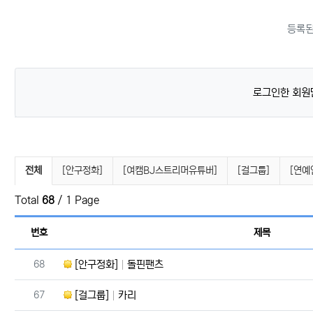
등록된
로그인한 회원
연예인뉴스 분류 목록
전체
[안구정화]
[여캠BJ스트리머유튜버]
[걸그룹]
[연예
Total
68
/ 1 Page
번호
제목
번호
68
[안구정화]
돌핀팬츠
번호
67
[걸그룹]
카리