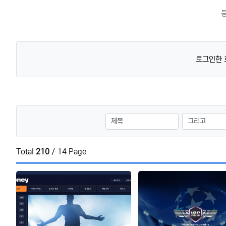
로그인한 
검색대상
Total
210
/ 14 Page