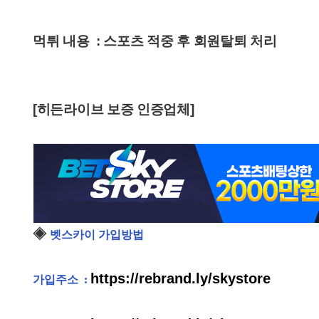
먹튀 내용 : 스포츠 적중 후 회원탈퇴 처리
[히든라이브 보증 인증업체]
◈
벳스카이 가입방법
skbet betsky
https://rebrand.ly/skystore
가입주소 :