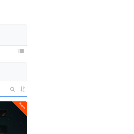
목록
게시물 정렬
게시판 검색
Now