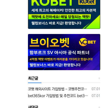
최근글
등록일
코뱃 해외사이트 가입방법 - 코벳추천코드 코벳 최신주소
07.01
등록일
bet365kor 가입방법 및 추천코드 bet365kor 최신도메인
07.01
새댓글