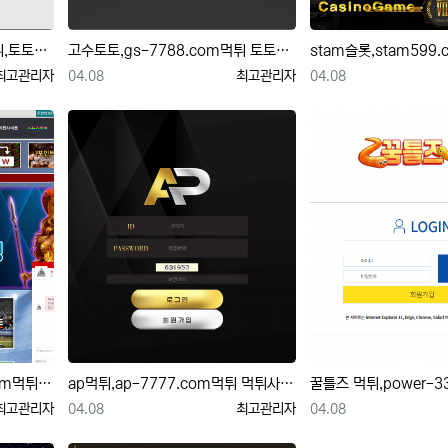
은가비먹튀,gabi79.com먹튀,토토사이트 먹튀확정
고수토토,gs-7788.com먹튀 토토먹튀사이트 확정
등록자
등록일
등록자
등록일
최고관리자
04.08
최고관리자
04.08
아시안커넥트먹튀,a112k.com먹튀 먹튀사이트 확정
ap먹튀,ap-7777.com먹튀 먹튀사이트 확정
등록자
등록일
등록자
등록일
최고관리자
04.08
최고관리자
04.08