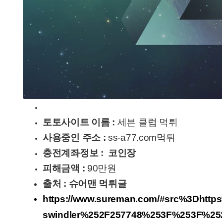
토토사이트 이름 :
세븐 클럽 먹튀
사용중인 주소 :
ss-a77.com먹튀
충전계좌정보 : 코인장
피해금액 :
90만원
출처 : 슈어맨 먹튀글
https://www.sureman.com/#src%3Dht
swindler%252F257748%253F%253F%2