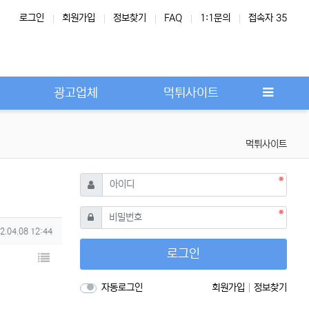
로그인
회원가입
정보찾기
FAQ
1:1문의
접속자 35
광고업체
먹튀사이트
먹튀사이트
필수
아이디
필수
비밀번호
성일
2.04.08 12:44
로그인
목록
자동로그인
회원가입
정보찾기