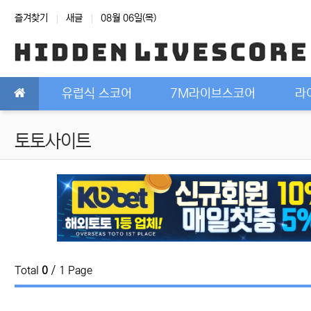
상단 네비
즐겨찾기
새글
08월 06일(목)
메인 메뉴
유럽식 스코어
7M라이브스코어
라
토토사이트
Total
0
/ 1 Page