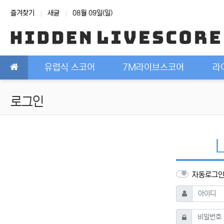
상단 네비
즐겨찾기
새글
08월 09일(일)
메인 메뉴
유럽식 스코어
7M라이브스코어
라
로그인
자동로그
필수
아이디
필수
비밀번호