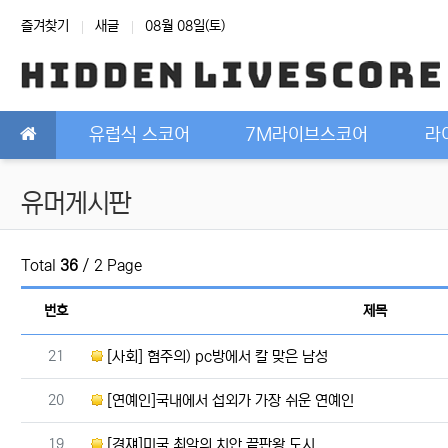
상단 네비
즐겨찾기
새글
08월 08일(토)
메인 메뉴
유럽식 스코어
7M라이브스코어
라
유머게시판
Total
36
/ 2 Page
번호
제목
번호
21
[사회] 혐주의) pc방에서 칼 맞은 남성
번호
20
[연예인]국내에서 섭외가 가장 쉬운 연예인
번호
19
[경쟤]미국 최악의 치안 끝판왕 도시