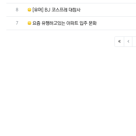
번호
8
[유머] BJ 코스프레 대참사
번호
7
요즘 유행하고있는 아파트 입주 문화