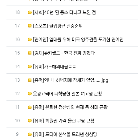
번호
18
[사회]40년 된 중소 다니고 느낀 점
번호
17
[스포츠] 클럽평균 관중순위
번호
16
[연예인] 입대를 위해 미국 영주권을 포기한 연예인
번호
15
[경재]슈카월드 : 한국 진짜 망했다
번호
14
[유머]카드해외대금ㄷㄷ
번호
13
[유머]와! 내 허벅지에 참새가 앉았......jpg
번호
12
옷광고찍어 퇴학당한 일본 여고생 근황
번호
11
[유머] 은퇴한 정찬성의 현재 몸 상태 근황
번호
10
[유머] 회원권 가격 올린 쿠팡 근황
번호
9
[유머] 드디어 본색을 드러낸 성심당