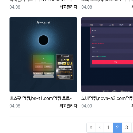
등록일
등록자
등록일
04.08
최고관리자
04.08
비스팟 먹튀,bs-t1.com먹튀 토토사이트 먹튀확정
등록일
등록자
등록일
04.08
최고관리자
04.09
(curren
1
2
3