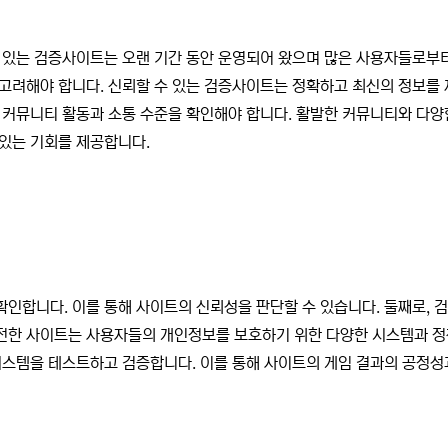
수 있는 검증사이트는 오랜 기간 동안 운영되어 왔으며 많은 사용자들로부
 고려해야 합니다. 신뢰할 수 있는 검증사이트는 정확하고 최신의 정보를
 커뮤니티 활동과 소통 수준을 확인해야 합니다. 활발한 커뮤니티와 다양
있는 기회를 제공합니다.
인합니다. 이를 통해 사이트의 신뢰성을 판단할 수 있습니다. 둘째로, 
전한 사이트는 사용자들의 개인정보를 보호하기 위한 다양한 시스템과 
시스템을 테스트하고 검증합니다. 이를 통해 사이트의 게임 결과의 공정성