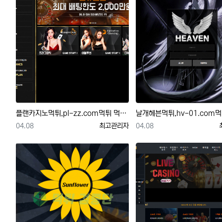
플랜카지노먹튀,pl-zz.com먹튀 먹튀사이트 확정
등록일
등록자
등록일
04.08
최고관리자
04.08