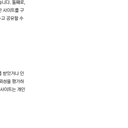
니다. 둘째로,
한 사이트를 구
누고 공유할 수
를 받았거나 인
신뢰성을 평가하
 사이트는 개인