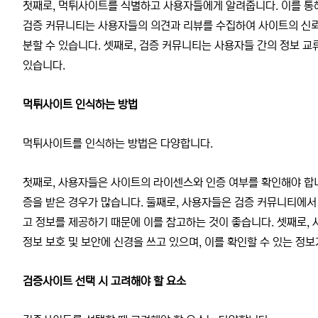
첫째로, 먹튀사이트를 식별하고 사용자들에게 알려줍니다. 이를 통해
검증 커뮤니티는 사용자들의 의견과 리뷰를 수집하여 사이트의 신뢰
분할 수 있습니다. 셋째로, 검증 커뮤니티는 사용자들 간의 정보 
있습니다.
먹튀사이트 인식하는 방법
먹튀사이트를 인식하는 방법은 다양합니다.
첫째로, 사용자들은 사이트의 라이센스와 인증 여부를 확인해야 합
증을 받은 경우가 많습니다. 둘째로, 사용자들은 검증 커뮤니티에
고 정보를 제공하기 때문에 이를 참고하는 것이 좋습니다. 셋째로,
정보 보호 및 보안에 신경을 쓰고 있으며, 이를 확인할 수 있는 정
검증사이트 선택 시 고려해야 할 요소