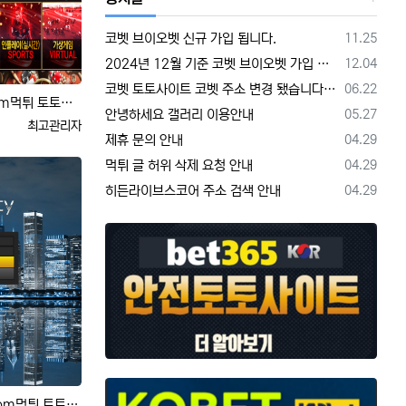
등록일
코벳 브이오벳 신규 가입 됩니다.
11.25
등록일
2024년 12월 기준 코벳 브이오벳 가입 불가
12.04
등록일
코벳 토토사이트 코벳 주소 변경 됐습니다. 코벳 최신주소 안내
06.22
24벳먹튀,b24-24.com먹튀 토토검증사이트 히든라이브
등록일
안녕하세요 갤러리 이용안내
05.27
등록자
최고관리자
등록일
제휴 문의 안내
04.29
등록일
먹튀 글 허위 삭제 요청 안내
04.29
등록일
히든라이브스코어 주소 검색 안내
04.29
더시티먹튀,city-96.com먹튀 토토검증,토토먹튀사이트 히든라이브