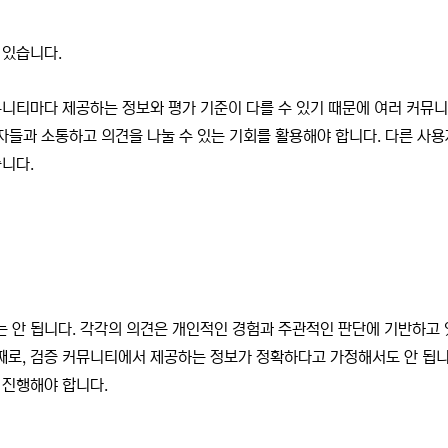
 있습니다.
뮤니티마다 제공하는 정보와 평가 기준이 다를 수 있기 때문에 여러 커뮤
용자들과 소통하고 의견을 나눌 수 있는 기회를 활용해야 합니다. 다른 사
습니다.
 안 됩니다. 각각의 의견은 개인적인 경험과 주관적인 판단에 기반하고 
째로, 검증 커뮤니티에서 제공하는 정보가 정확하다고 가정해서도 안 됩니
 진행해야 합니다.