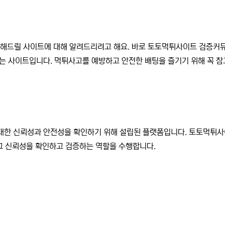
개해드릴 사이트에 대해 알려드리려고 해요. 바로 토토먹튀사이트 검증커
주는 사이트입니다. 먹튀사고를 예방하고 안전한 배팅을 즐기기 위해 꼭 
대한 신뢰성과 안전성을 확인하기 위해 설립된 플랫폼입니다. 토토먹튀
 그 신뢰성을 확인하고 검증하는 역할을 수행합니다.