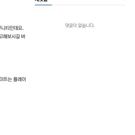
댓글이 없습니다.
뮤니티인데요.
참고해보시길 바
사이트는 플레이