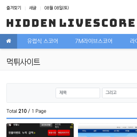
상단 네비
즐겨찾기
새글
08월 08일(토)
메인 메뉴
유럽식 스코어
7M라이브스코어
라
먹튀사이트
검색대상
Total
210
/ 1 Page