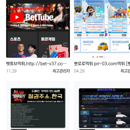
벳튜브먹튀,http://bet-v37.com 먹튀 [히든라이브스코어 토토검증사이]
등록일
등록자
등록일
등록
11.29
최고관리자
04.29
최고