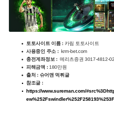
토토사이트 이름 :
카림 토토사이트
사용중인 주소 :
krm-bet.com
충전계좌정보 :
메리츠증권 3017-4812-0
피해금액 :
180만원
출처 : 슈어맨 먹튀글
참조글 :
https://www.sureman.com/#src%3D
ew%252Fswindler%252F258193%253