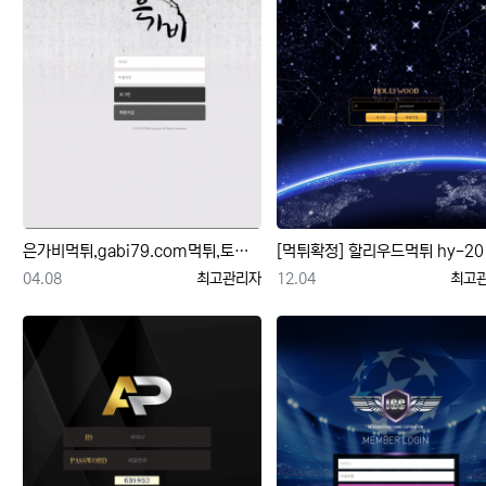
은가비먹튀,gabi79.com먹튀,토토사이트 먹튀확정
등록일
등록자
등록일
등록
04.08
최고관리자
12.04
최고