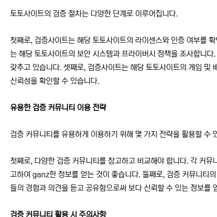
토토사이트의 검증 절차는 다양한 단계로 이루어집니다.
첫째로, 검증사이트는 해당 토토사이트의 라이센스와 인증 여부를 확인
는 해당 토토사이트의 보안 시스템과 프라이버시 정책을 조사합니다.
갖추고 있습니다. 셋째로, 검증사이트는 해당 토토사이트의 게임 및 
신뢰성을 확인할 수 있습니다.
유용한 검증 커뮤니티 이용 전략
검증 커뮤니티를 유용하게 이용하기 위해 몇 가지 전략을 활용할 수 
첫째로, 다양한 검증 커뮤니티를 참고하고 비교해야 합니다. 각 커뮤
고하여 ganz한 정보를 얻는 것이 좋습니다. 둘째로, 검증 커뮤니티
들의 경험과 의견을 듣고 공유함으로써 보다 신뢰할 수 있는 정보를 얻
검증 커뮤니티 활용 시 주의사항