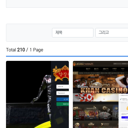
검색대상
Total
210
/ 1 Page