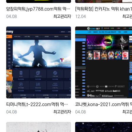
양장피먹튀,jyp7788.com먹튀 먹튀사이트 확정
등록일
등록자
등록일
등록
04.08
최고관리자
12.04
최고
티머니먹튀,t-2222.com먹튀 먹튀사이트 확정( 절대롷 쓰면 안돼는 사이트)
등록일
등록자
등록일
등록
04.08
최고관리자
04.08
최고