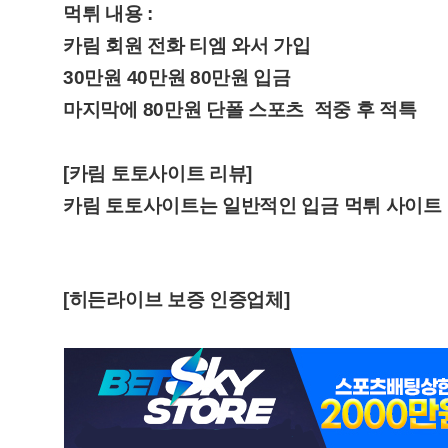
먹튀 내용 :
카림 회원 전화 티엠 와서 가입
30만원 40만원 80만원 입금
마지막에 80만원 단폴 스포츠 적중 후 적특
[
카림 토토사이트 리뷰]
카림 토토사이트는 일반적인 입금 먹튀 사이트 
[히든라이브 보증 인증업체]