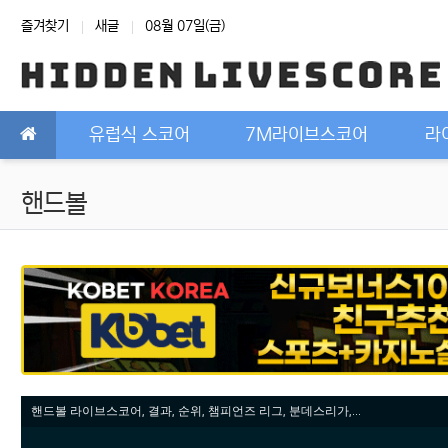
상단 네비
즐겨찾기
새글
08월 07일(금)
메인 메뉴
유럽식 스코어
7M라이브스코어
라
핸드볼