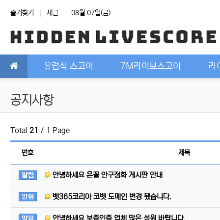
상단 네비
즐겨찾기
새글
08월 07일(금)
메인 메뉴
유럽식 스코어
7M라이브스코어
라
공지사항
Total
21
/ 1 Page
번호
제목
공지사항
안녕하세요 은꼴 안구정화 게시판 안내
공지사항
벳365코리아 코벳 도메인 변경 됐습니다.
공지사항
안녕하세요 보증인증 업체 많은 성원 바랍니다.