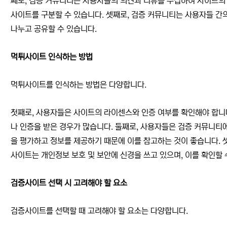
째로, 검증 커뮤니티는 사용자들의 의견과 리뷰를 수집하여 사이트의 
사이트를 구분할 수 있습니다. 셋째로, 검증 커뮤니티는 사용자들 간
나누고 공유할 수 있습니다.
먹튀사이트 인식하는 방법
먹튀사이트를 인식하는 방법은 다양합니다.
첫째로, 사용자들은 사이트의 라이센스와 인증 여부를 확인해야 합니
나 인증을 받은 경우가 많습니다. 둘째로, 사용자들은 검증 커뮤니티
을 평가하고 정보를 제공하기 때문에 이를 참고하는 것이 좋습니다. 
사이트는 개인정보 보호 및 보안에 신경을 쓰고 있으며, 이를 확인할
검증사이트 선택 시 고려해야 할 요소
검증사이트를 선택할 때 고려해야 할 요소는 다양합니다.