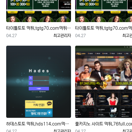
타이틀토토 먹튀,tgtg70.com먹튀 (타이틀토토 추천코드,타이틀토토 가입)
등록일
등록자
등록일
등록
04.27
최고관리자
04.27
최고
하데스토토 먹튀,hds114.com먹튀 (하데스토토 추천코드,하데스토토 가입)
등록일
등록자
등록일
등록
04.27
최고관리자
04.27
최고