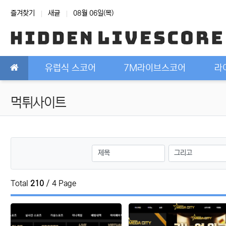
상단 네비
즐겨찾기
새글
08월 06일(목)
메인 메뉴
유럽식 스코어
7M라이브스코어
라
먹튀사이트
검색대상
Total
210
/ 4 Page