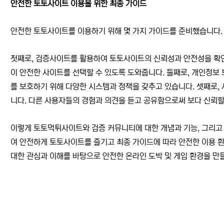
안전한 토토사이트 이용을 위한 최종 가이드
안전한 토토사이트를 이용하기 위해 몇 가지 가이드를 준비했습니다
첫째로, 검증사이트를 활용하여 토토사이트의 신뢰성과 안전성을 확
이 안전한 사이트를 선택할 수 있도록 도와줍니다. 둘째로, 개인정보
를 보호하기 위해 다양한 시스템과 정책을 갖추고 있습니다. 셋째로,
니다. 다른 사용자들의 경험과 의견을 듣고 공유함으로써 보다 신뢰할 
이렇게 토토먹튀사이트와 검증 커뮤니티에 대한 개념과 기능, 그리고
여 안전하게 토토사이트를 즐기고 최종 가이드에 따라 안전한 이용 
대한 관심과 이해를 바탕으로 안전한 온라인 도박 및 게임 환경을 만