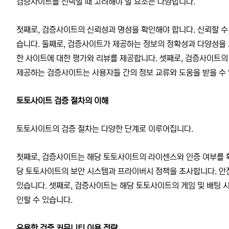
검증사이트를 선택할 때 고려해야 할 요소는 다양합니다.
첫째로, 검증사이트의 신뢰성과 명성을 확인해야 합니다. 신뢰할 
습니다. 둘째로, 검증사이트가 제공하는 정보의 정확성과 다양성을
한 사이트에 대한 평가와 리뷰를 제공합니다. 셋째로, 검증사이트의
제공하는 검증사이트는 사용자들 간의 정보 교류와 도움을 받을 수 
토토사이트 검증 절차의 이해
토토사이트의 검증 절차는 다양한 단계로 이루어집니다.
첫째로, 검증사이트는 해당 토토사이트의 라이센스와 인증 여부를 확
당 토토사이트의 보안 시스템과 프라이버시 정책을 조사합니다. 안
있습니다. 셋째로, 검증사이트는 해당 토토사이트의 게임 및 배팅 
인할 수 있습니다.
유용한 검증 커뮤니티 이용 전략