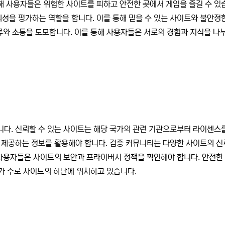
 사용자들은 위험한 사이트를 피하고 안전한 곳에서 게임을 즐길 수 있습
성을 평가하는 역할을 합니다. 이를 통해 믿을 수 있는 사이트와 불안정
교류와 소통을 도모합니다. 이를 통해 사용자들은 서로의 경험과 지식을 나
니다. 신뢰할 수 있는 사이트는 해당 국가의 관련 기관으로부터 라이센스
서 제공하는 정보를 활용해야 합니다. 검증 커뮤니티는 다양한 사이트의 
 사용자들은 사이트의 보안과 프라이버시 정책을 확인해야 합니다. 안전한
보가 주로 사이트의 하단에 위치하고 있습니다.