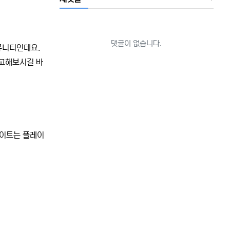
댓글이 없습니다.
뮤니티인데요.
참고해보시길 바
사이트는 플레이