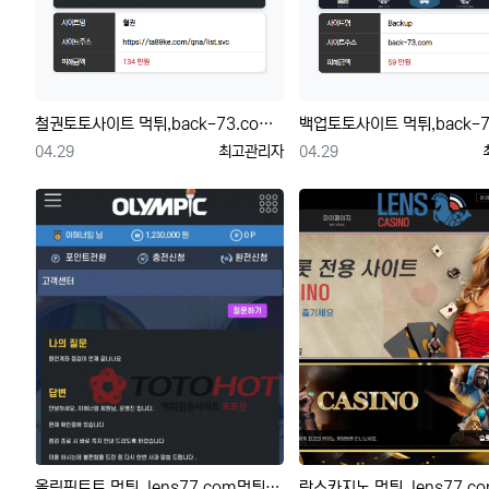
철권토토사이트 먹튀,back-73.com먹튀 [철권토토사이트 추천코드,철권토토 가입방법 주소]
등록일
등록자
등록일
04.29
최고관리자
04.29
올림픽토토 먹튀, lens77.com먹튀 [올림픽사이트 추천코드,올림픽토토 가입방법 주소]