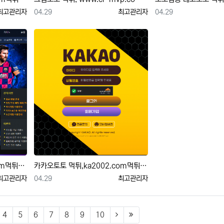
등록자
등록일
등록자
등록일
최고관리자
04.29
최고관리자
04.29
폰타나토토 먹튀,rt-vava.com먹튀 [폰타나토토 추천코드,폰타나토토 가입방법 주소]
카카오토토 먹튀,ka2002.com먹튀 [카카오토토 추천코드,카카오토토 가입방법 주소]
등록자
등록일
등록자
최고관리자
04.29
최고관리자
4
5
6
7
8
9
10