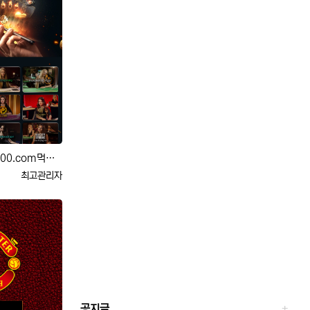
탭카지노 먹튀,kone2000.com먹튀 [탭카지노 추천코드,탭카지노 가입방법 주소]
등록자
최고관리자
공지글