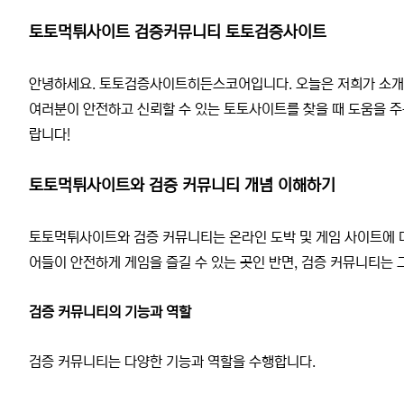
토토먹튀사이트 검증커뮤니티 토토검증사이트
안녕하세요.
토토검증사이트
히든스코어
입니다. 오늘은 저희가 소
여러분이 안전하고 신뢰할 수 있는 토토사이트를 찾을 때 도움을 
랍니다!
토토먹튀사이트와 검증 커뮤니티 개념 이해하기
토토먹튀사이트와 검증 커뮤니티는 온라인 도박 및 게임 사이트에 
어들이 안전하게 게임을 즐길 수 있는 곳인 반면, 검증 커뮤니티는
검증 커뮤니티의 기능과 역할
검증 커뮤니티는 다양한 기능과 역할을 수행합니다.