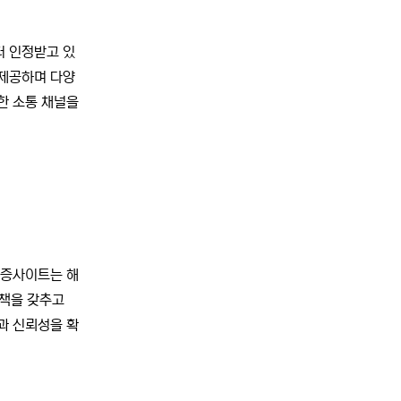
터 인정받고 있
 제공하며 다양
한 소통 채널을
검증사이트는 해
정책을 갖추고
과 신뢰성을 확