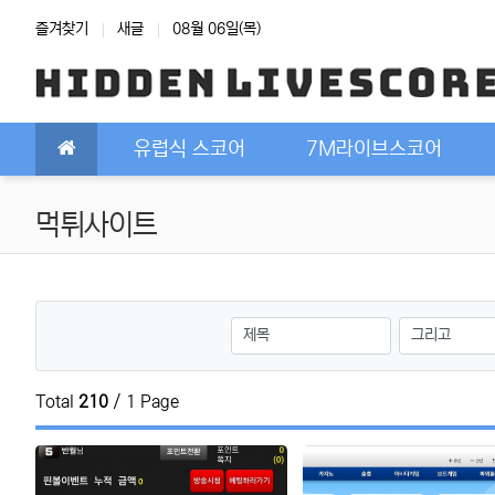
상단 네비
즐겨찾기
새글
08월 06일(목)
메인 메뉴
유럽식 스코어
7M라이브스코어
먹튀사이트
검색대상
Total
210
/ 1 Page