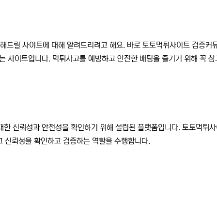
개해드릴 사이트에 대해 알려드리려고 해요. 바로 토토먹튀사이트 검증커
주는 사이트입니다. 먹튀사고를 예방하고 안전한 배팅을 즐기기 위해 꼭 
대한 신뢰성과 안전성을 확인하기 위해 설립된 플랫폼입니다. 토토먹튀
 그 신뢰성을 확인하고 검증하는 역할을 수행합니다.