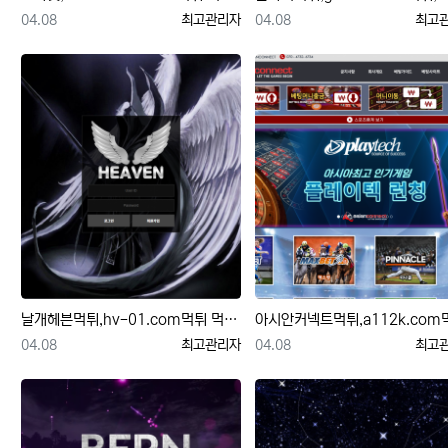
등록일
등록자
등록일
등록
04.08
최고관리자
04.08
최고
날개헤븐먹튀,hv-01.com먹튀 먹튀사이트 확정
등록일
등록자
등록일
등록
04.08
최고관리자
04.08
최고