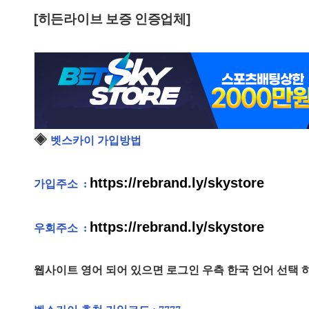
[히든라이브 보증 인증업체]
◈
벳스카이 가입방법
skbet betsky
https://rebrand.ly/skystore
가입주소 :
https://rebrand.ly/skystore
우회
주소 :
웹사이트 영어 되어 있으면 로그인 우측 한국 언어 선택 