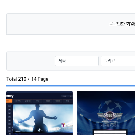
로그인한 회원
검색대상
Total
210
/ 14 Page