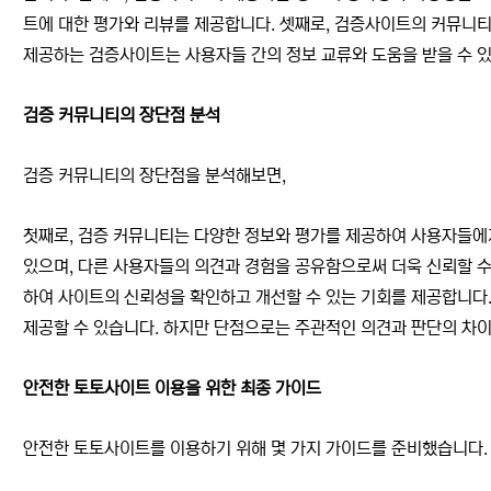
트에 대한 평가와 리뷰를 제공합니다. 셋째로, 검증사이트의 커뮤니티
제공하는 검증사이트는 사용자들 간의 정보 교류와 도움을 받을 수 
검증 커뮤니티의 장단점 분석
검증 커뮤니티의 장단점을 분석해보면,
첫째로, 검증 커뮤니티는 다양한 정보와 평가를 제공하여 사용자들에게
있으며, 다른 사용자들의 의견과 경험을 공유함으로써 더욱 신뢰할 수
하여 사이트의 신뢰성을 확인하고 개선할 수 있는 기회를 제공합니
제공할 수 있습니다. 하지만 단점으로는 주관적인 의견과 판단의 차이
안전한 토토사이트 이용을 위한 최종 가이드
안전한 토토사이트를 이용하기 위해 몇 가지 가이드를 준비했습니다