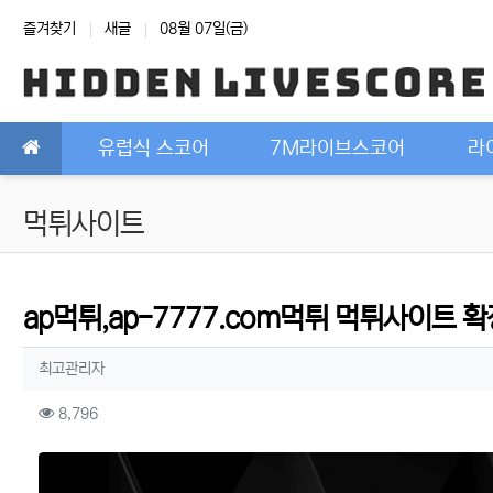
상단 네비
즐겨찾기
새글
08월 07일(금)
메인 메뉴
유럽식 스코어
7M라이브스코어
라
먹튀사이트
ap먹튀,ap-7777.com먹튀 먹튀사이트 확
작성자 정보
작성
최고관리자
컨텐츠 정보
조회
8,796
본문