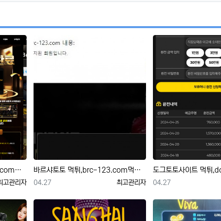
메가시티토토 먹튀,mc-777.com먹튀 (메가시티토토 추천코드,메가시티토토 가입)
바르샤토토 먹튀,brc-123.com먹튀 (바르샤토토 추천코드,바르샤토토 가입)
등록자
등록일
등록자
등록일
최고관리자
04.27
최고관리자
04.27