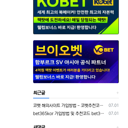
최근글
등록일
코뱃 해외사이트 가입방법 - 코벳추천코드 코벳 최신주소
07.01
등록일
bet365kor 가입방법 및 추천코드 bet365kor 최신도메인
07.01
새댓글