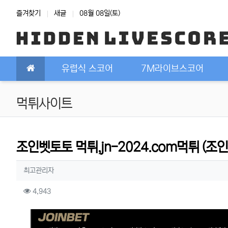
상단 네비
즐겨찾기
새글
08월 08일(토)
메인 메뉴
유럽식 스코어
7M라이브스코어
먹튀사이트
조인벳토토 먹튀,jn-2024.com먹튀 (
작성자 정보
작성
최고관리자
컨텐츠 정보
조회
4,943
본문