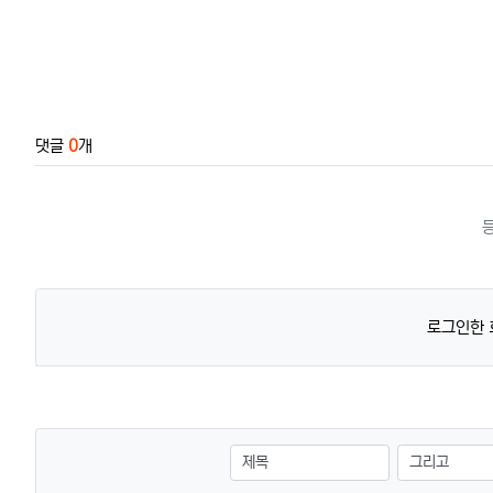
관련자료
댓글
0
개
로그인한 
검색대상