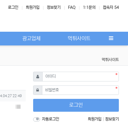
로그인
회원가입
정보찾기
FAQ
1:1문의
접속자 54
광고업체
먹튀사이트
먹튀사이트
필수
아이디
필수
비밀번호
성일
4.04.27 22:49
로그인
목록
자동로그인
회원가입
정보찾기