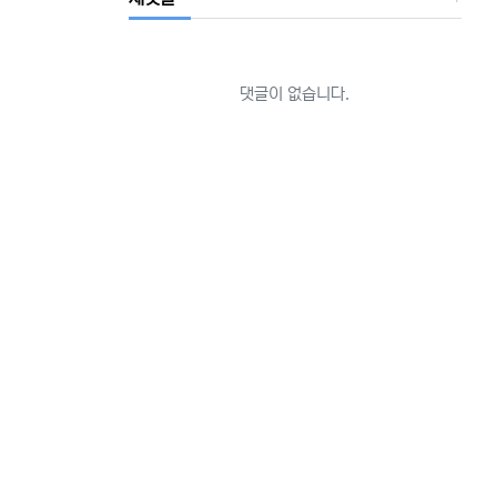
댓글이 없습니다.