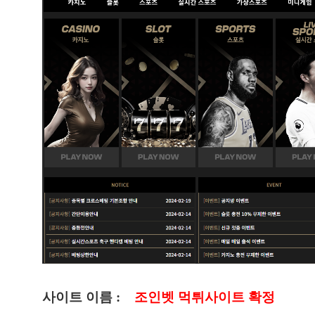
사
이트 이름 :
조인벳 먹튀사이트 확정