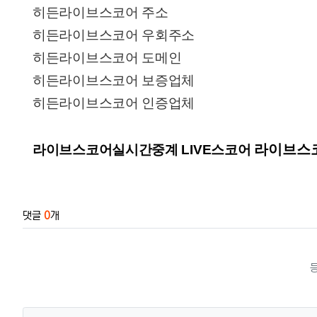
히든라이브스코어 주소
히든라이브스코어 우회주소
히든라이브스코어 도메인
히든라이브스코어 보증업체
히든라이브스코어 인증업체
라이브스
라이브스코어
실시간중계
LIVE스코어
관련자료
댓글
0
개