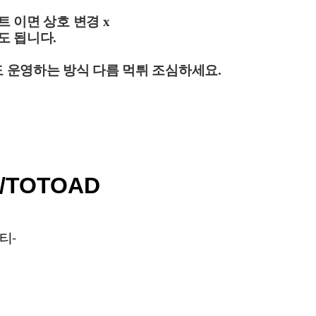
트 이면 상호 변경 x
도 됩니다.
도 운영하는 방식 다름 먹튀 조심하세요.
ly/TOTOAD
티
-