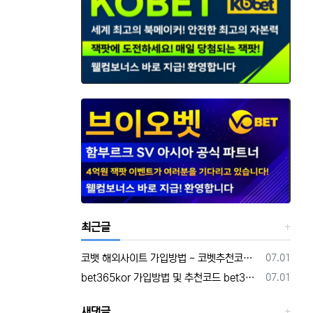
최근글
등록일
코뱃 해외사이트 가입방법 - 코벳추천코드 코벳 최신주소
07.01
등록일
bet365kor 가입방법 및 추천코드 bet365kor 최신도메인
07.01
새댓글