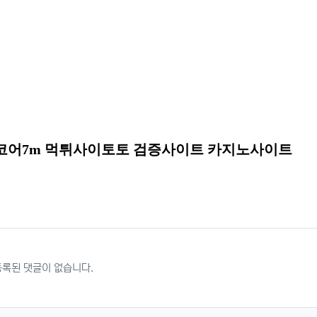
코어7m
먹튀사이토토
검증사이트
카지노사이트
등록된 댓글이 없습니다.