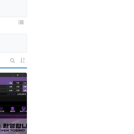
목록
게시물 정렬
게시판 검색