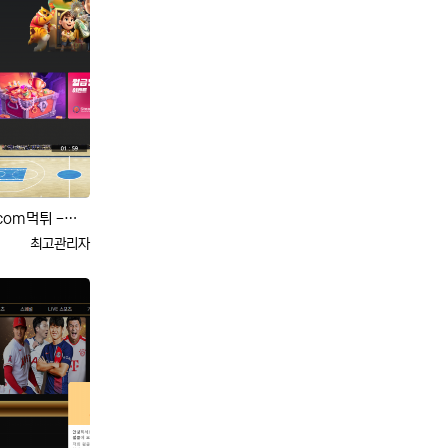
스팀벳먹튀,steam-1.com먹튀 -히든라이브스코어 먹튀 검증-
등록자
최고관리자