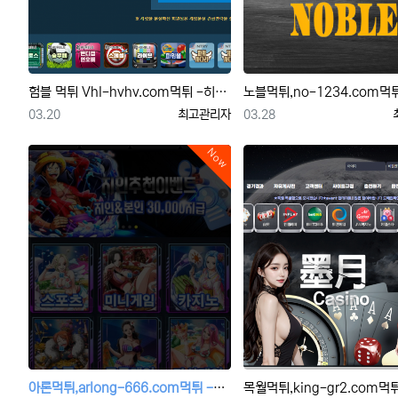
험블 먹튀 Vhl-hvhv.com먹튀 -히든라이브스코어 토토검증사이트 -
등록일
등록자
등록일
03.20
최고관리자
03.28
Now
아론먹튀,arlong-666.com먹튀 -히든라이브스코어 토토검증사이트 -