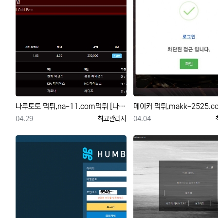
나루토토 먹튀,na-11.com먹튀 [나루토토 추천코드,나루토토 가입방법 주소]
등록일
등록자
등록일
04.29
최고관리자
04.04