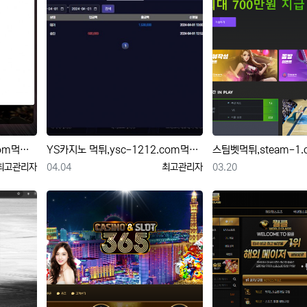
메이커 먹튀,makk-2525.com먹튀 (메이커 추천코드, 메이커 가입) - 토토검증사이트-
YS카지노 먹튀,ysc-1212.com먹튀 (YS카지노 추천코드,YS카지노 가입)
등록자
등록일
등록자
등록일
최고관리자
04.04
최고관리자
03.20