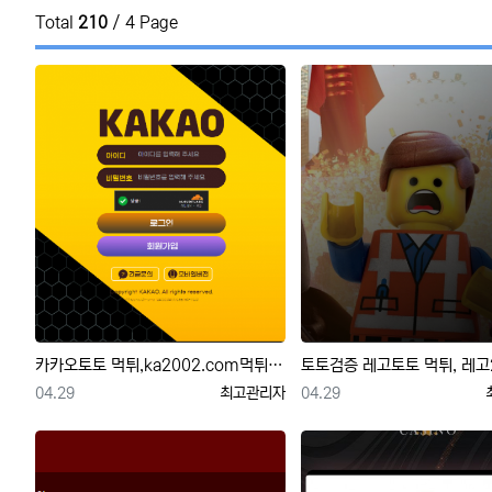
Total
210
/ 4 Page
카카오토토 먹튀,ka2002.com먹튀 [카카오토토 추천코드,카카오토토 가입방법 주소]
등록일
등록자
등록일
04.29
최고관리자
04.29