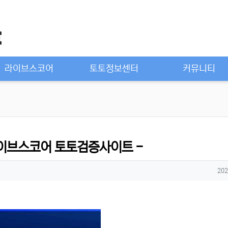
라이브스코어
토토정보센터
커뮤니티
든라이브스코어 토토검증사이트 -
작
202