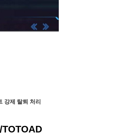
 강제 탈퇴 처리
ly/TOTOAD