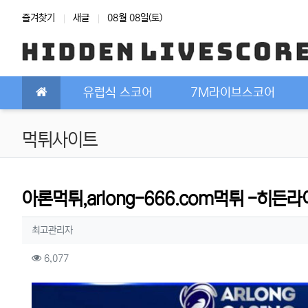
상단 네비
즐겨찾기
새글
08월 08일(토)
메인 메뉴
유럽식 스코어
7M라이브스코어
먹튀사이트
아론먹튀,arlong-666.com먹튀 -히
작성자 정보
작성
최고관리자
컨텐츠 정보
조회
6,077
본문