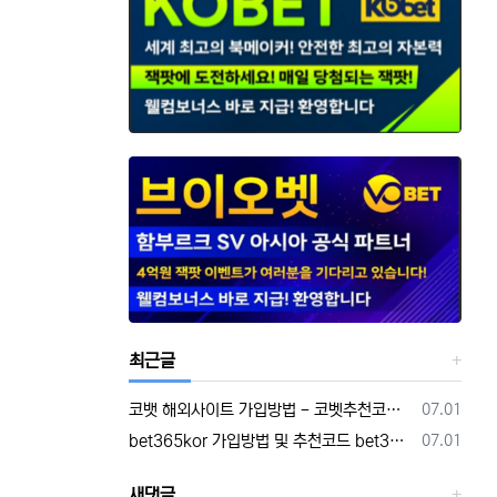
최근글
등록일
코뱃 해외사이트 가입방법 - 코벳추천코드 코벳 최신주소
07.01
등록일
bet365kor 가입방법 및 추천코드 bet365kor 최신도메인
07.01
새댓글