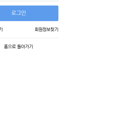
로그인
기
회원정보찾기
홈으로 돌아가기