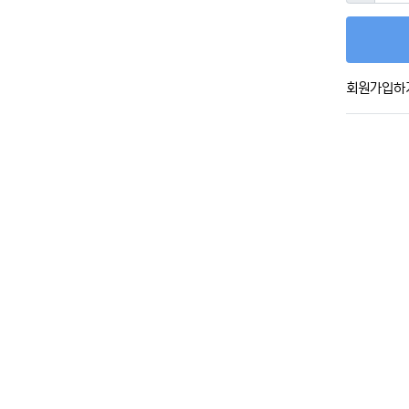
회원가입하