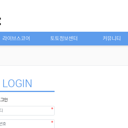
라이브스코어
토토정보센터
커뮤니티
LOGIN
로그인
수