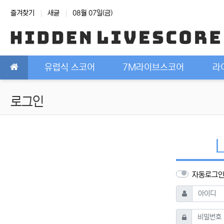
상단 네비
즐겨찾기
새글
08월 07일(금)
메인 메뉴
유럽식 스코어
7M라이브스코어
라
로그인
자동로그
필수
아이디
필수
비밀번호