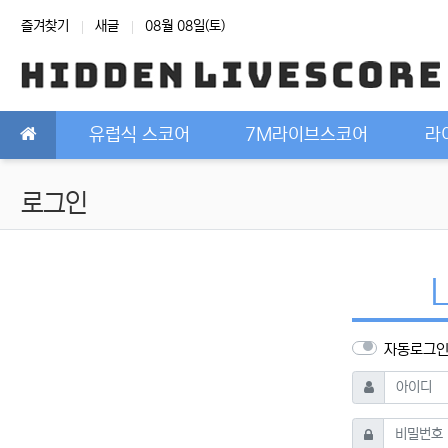
상단 네비
즐겨찾기
새글
08월 08일(토)
메인 메뉴
유럽식 스코어
7M라이브스코어
라
로그인
자동로그
필수
아이디
필수
비밀번호