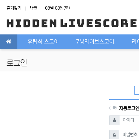
상단 네비
즐겨찾기
새글
08월 08일(토)
메인 메뉴
유럽식 스코어
7M라이브스코어
라
로그인
자동로그
필수
아이디
필수
비밀번호