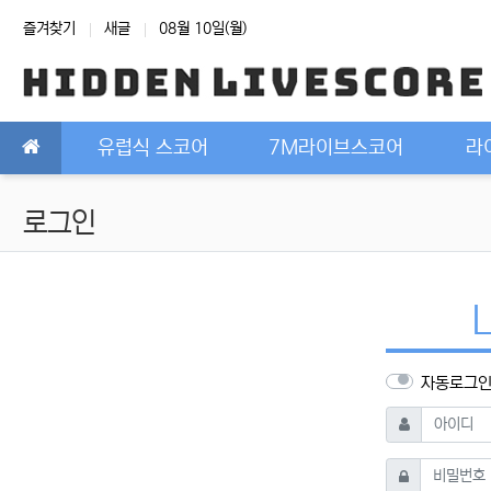
상단 네비
즐겨찾기
새글
08월 10일(월)
메인 메뉴
유럽식 스코어
7M라이브스코어
라
로그인
자동로그
필수
아이디
필수
비밀번호