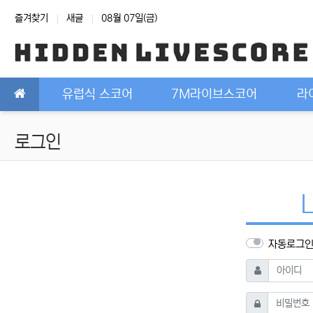
상단 네비
즐겨찾기
새글
08월 07일(금)
메인 메뉴
유럽식 스코어
7M라이브스코어
라
로그인
자동로그
필수
아이디
필수
비밀번호